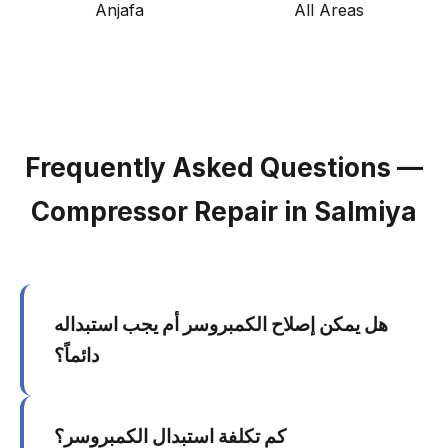
Anjafa
All Areas
Frequently Asked Questions —
Compressor Repair in Salmiya
هل يمكن إصلاح الكمبروسر أم يجب استبداله
دائماً؟
يعتمد على نوع العطل. أعطال كهربائية كالمكثف أو
كم تكلفة استبدال الكمبروسر؟
دارة الحماية يمكن إصلاحها. لكن إذا كان الكمبروسر