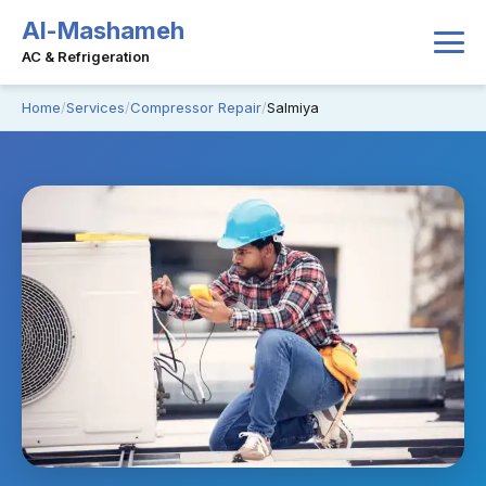
Al-Mashameh
AC & Refrigeration
Home
Services
Compressor Repair
Salmiya