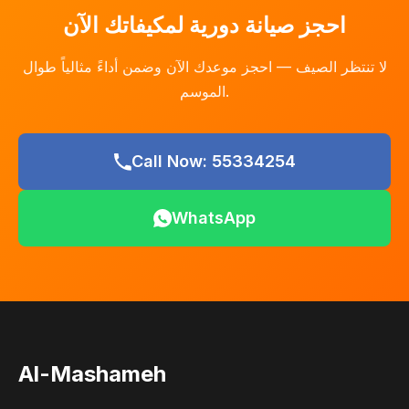
احجز صيانة دورية لمكيفاتك الآن
لا تنتظر الصيف — احجز موعدك الآن وضمن أداءً مثالياً طوال
الموسم.
Call Now: 55334254
WhatsApp
Al-Mashameh