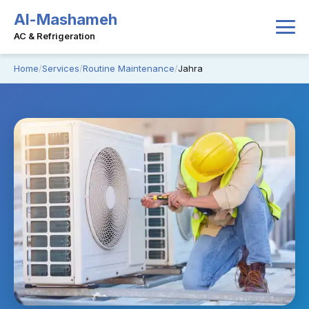
Al-Mashameh
AC & Refrigeration
Home
Services
Routine Maintenance
Jahra