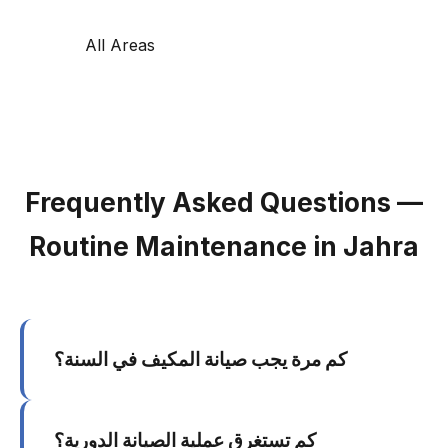
All Areas
Frequently Asked Questions —
Routine Maintenance in Jahra
كم مرة يجب صيانة المكيف في السنة؟
يوصى بصيانة المكيف مرتين سنوياً: مرة قبل بداية
كم تستغرق عملية الصيانة الدورية؟
موسم الصيف (أبريل-مايو) ومرة في فصل الخريف.