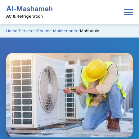
Al-Mashameh
AC & Refrigeration
Home
Services
Routine Maintenance
Mahboula