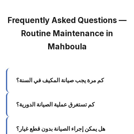
Frequently Asked Questions —
Routine Maintenance in
Mahboula
كم مرة يجب صيانة المكيف في السنة؟
يوصى بصيانة المكيف مرتين سنوياً: مرة قبل بداية
كم تستغرق عملية الصيانة الدورية؟
موسم الصيف (أبريل-مايو) ومرة في فصل الخريف.
في الكويت تحديداً، الصيانة قبل الصيف ضرورية جداً.
تستغرق الصيانة الشاملة لوحدة واحدة من ساعة إلى
هل يمكن إجراء الصيانة بدون قطع غيار؟
ساعة ونصف. إذا كان لديك أكثر من وحدة، يمكن أن