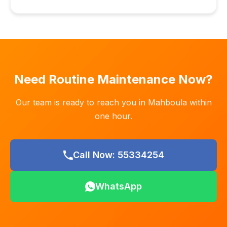
Need Routine Maintenance Now?
Our team is ready to reach you in Mahboula within
one hour.
Call Now: 55334254
WhatsApp