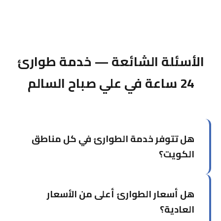
الأسئلة الشائعة — خدمة طوارئ
24 ساعة في علي صباح السالم
هل تتوفر خدمة الطوارئ في كل مناطق
الكويت؟
نعم، نُغطي جميع محافظات الكويت الست. قد يختلف
هل أسعار الطوارئ أعلى من الأسعار
وقت الوصول حسب البُعد عن مركزنا في حولي، لكننا
نسعى دائماً للوصول في أقل وقت ممكن.
العادية؟