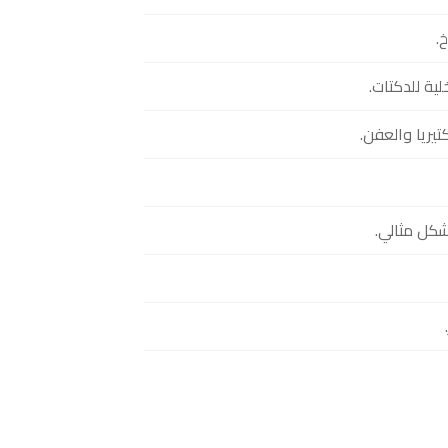
.
ية للدكتات.
يريا والعفن.
شكل مثالي.