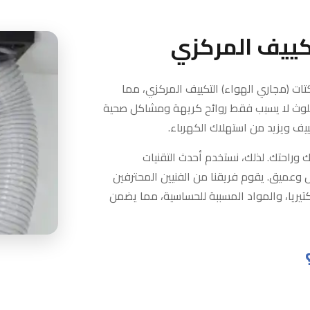
كييف المركزي
كتات (مجاري الهواء) التكييف المركزي، مما
لتلوث لا يسبب فقط روائح كريهة ومشاكل صحية
ييف ويزيد من استهلاك الكهرباء.
راحتك. لذلك، نستخدم أحدث التقنيات
وعميق. يقوم فريقنا من الفنيين المحترفين
لبكتيريا، والمواد المسببة للحساسية، مما يضمن