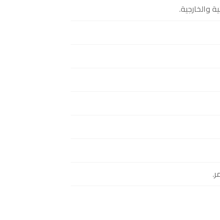
 والخارجية.
ر.