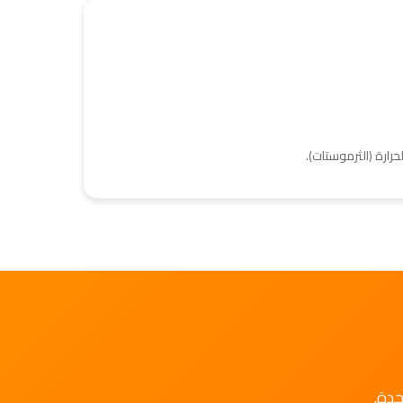
ارة (الثرموستات).
حدة.