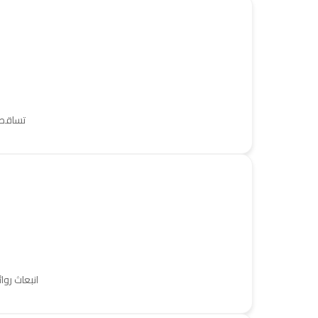
تساقط 
انبعاث روا