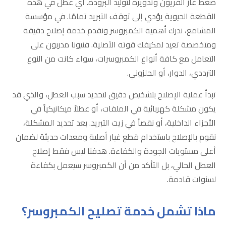
ضغط غاز الفريون وتدويره لتوليد البرودة. أي عطل في هذه
القطعة الحيوية يؤدي إلى توقف التبريد تمامًا. في مؤسسة
المشامع، ندرك أهمية الكمبروسر ونقدم خدمة إصلاح دقيقة
ومتخصصة تعيد لمكيفك قوته الأصلية. فنيونا مدربون على
التعامل مع كافة أنواع الكمبروسرات، سواء كانت من النوع
الترددي، الدوار، أو الحلزوني.
تبدأ عملية الإصلاح بتشخيص دقيق لتحديد سبب العطل، والذي قد
يكون مشكلة كهربائية في الملفات، أو عطلاً ميكانيكياً في
الأجزاء الداخلية، أو نقصاً في زيت التبريد. بعد تحديد المشكلة،
نقوم بالإصلاح باستخدام قطع غيار أصلية ومعدات حديثة لضمان
أعلى مستويات الجودة والكفاءة. هدفنا ليس فقط إصلاح
العطل الحالي، بل التأكد من أن الكمبروسر سيعمل بكفاءة
لسنوات قادمة.
ماذا تشمل خدمة تصليح الكمبروسر؟