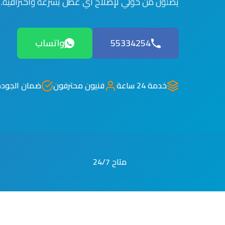
يصلون من حولي لإصلاح أي عطل بسرعة واحترافية.
55334254
واتساب
خدمة 24 ساعة
فنيون محترفون
ضمان الجودة
متاح 24/7