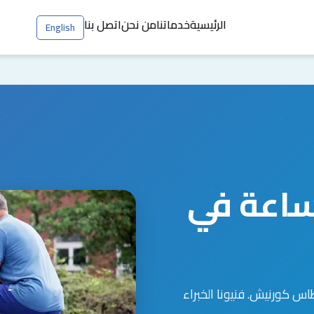
الرئيسية
خدماتنا
من نحن
اتصل بنا
English
ة طوارئ 24 ساعة في
س كورنيش. فنيونا الخبراء