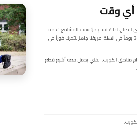
 أي وقت
تى الصباح. لذلك تقدم مؤسسة المشامع خدمة
طوارئ متاحة على مدار 24 ساعة، 7 أيام في الأسبوع، 365 يوماً في السنة. فريقنا جاهز للتحرك فوراً في
قيقة أو أقل في معظم مناطق الكويت. الفني يحمل معه أشيع قطع