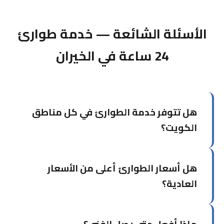
الأسئلة الشائعة — خدمة طوارئ
24 ساعة في الخيران
هل تتوفر خدمة الطوارئ في كل مناطق
الكويت؟
نعم، نُغطي جميع محافظات الكويت الست. قد يختلف
هل أسعار الطوارئ أعلى من الأسعار
وقت الوصول حسب البُعد عن مركزنا في حولي، لكننا
نسعى دائماً للوصول في أقل وقت ممكن.
العادية؟
نحاول الحفاظ على أسعار عادلة حتى في الطوارئ.