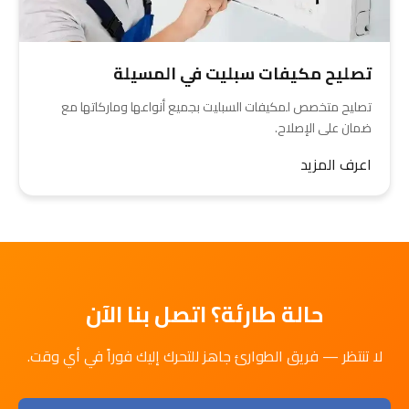
تصليح مكيفات سبليت في المسيلة
تصليح متخصص لمكيفات السبليت بجميع أنواعها وماركاتها مع
ضمان على الإصلاح.
اعرف المزيد
حالة طارئة؟ اتصل بنا الآن
لا تنتظر — فريق الطوارئ جاهز للتحرك إليك فوراً في أي وقت.