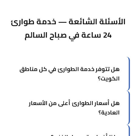
الأسئلة الشائعة — خدمة طوارئ
24 ساعة في صباح السالم
هل تتوفر خدمة الطوارئ في كل مناطق
الكويت؟
نعم، نُغطي جميع محافظات الكويت الست. قد يختلف
هل أسعار الطوارئ أعلى من الأسعار
وقت الوصول حسب البُعد عن مركزنا في حولي، لكننا
نسعى دائماً للوصول في أقل وقت ممكن.
العادية؟
نحاول الحفاظ على أسعار عادلة حتى في الطوارئ.