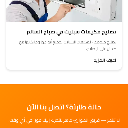
تصليح مكيفات سبليت في صباح السالم
تصليح متخصص لمكيفات السبليت بجميع أنواعها وماركاتها مع
ضمان على الإصلاح.
اعرف المزيد
حالة طارئة؟ اتصل بنا الآن
لا تنتظر — فريق الطوارئ جاهز للتحرك إليك فوراً في أي وقت.