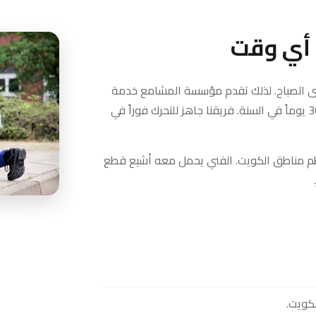
 أي وقت
تى الصباح. لذلك تقدم مؤسسة المشامع خدمة
طوارئ متاحة على مدار 24 ساعة، 7 أيام في الأسبوع، 365 يوماً في السنة. فريقنا جاهز للتحرك فوراً في
قيقة أو أقل في معظم مناطق الكويت. الفني يحمل معه أشيع قطع