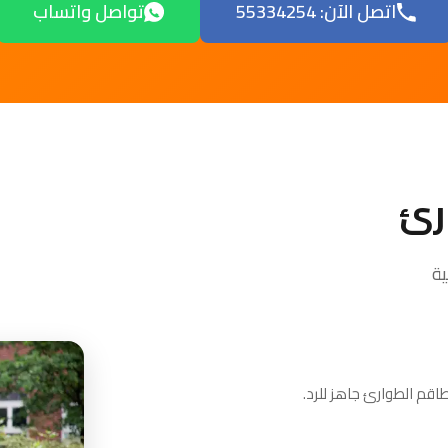
اتصل الآن: 55334254
تواصل واتساب
رئ