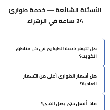
الأسئلة الشائعة — خدمة طوارئ
24 ساعة في الزهراء
هل تتوفر خدمة الطوارئ في كل مناطق
الكويت؟
نعم، نُغطي جميع محافظات الكويت الست. قد يختلف
هل أسعار الطوارئ أعلى من الأسعار
وقت الوصول حسب البُعد عن مركزنا في حولي، لكننا
نسعى دائماً للوصول في أقل وقت ممكن.
العادية؟
نحاول الحفاظ على أسعار عادلة حتى في الطوارئ.
ماذا أفعل حتى يصل الفني؟
يُخبرك الفني بالتكلفة قبل بدء العمل.