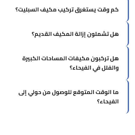
نعم، نقوم بحساب القدرة التبريدية المطلوبة (BTU)
كم وقت يستغرق تركيب مكيف السبليت؟
بناءً على مساحة الغرفة والعوامل البيئية ونوصيك
بالوحدة المناسبة.
تركيب وحدة سبليت واحدة يستغرق عادة من 3 إلى 5
هل تشملون إزالة المكيف القديم؟
ساعات حسب المكان والمعقدية.
نعم، يمكننا إزالة المكيف القديم ضمن نفس الزيارة
هل تركبون مكيفات المساحات الكبيرة
مقابل رسوم إضافية بسيطة.
والفلل في الفيحاء؟
بالتأكيد، نتخصص في تركيب أنظمة التكييف للفلل
ما الوقت المتوقع للوصول من حولي إلى
والمنازل الكبيرة في الفيحاء بما فيها الأنظمة
المركزية والوحدات المتعددة.
الفيحاء؟
وقت وصولنا من حولي إلى الفيحاء يتراوح بين 20-25
دقيقة حسب الحركة المرورية. نضمن الحضور السريع
والبدء الفوري في العمل.