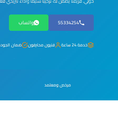
حولي. فريقنا يضمن لك تركيباً سليماً وأداء تبريدي فع
55334254
واتساب
خدمة 24 ساعة
فنيون محترفون
ضمان الجودة
مرخص ومعتمد