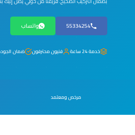
بضمان التركيب الصحيح. فريقنا من حولي يصل إليك ب
55334254
واتساب
خدمة 24 ساعة
فنيون محترفون
ضمان الجودة
مرخص ومعتمد