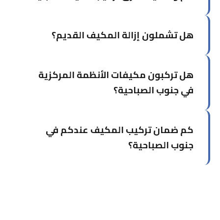
بالوحدة المناسبة.
تركيب وحدة سبليت واحدة يستغرق عادة من 3 إلى 5
هل تشملون إزالة المكيف القديم؟
ساعات حسب المكان والمعقدية.
نعم، يمكننا إزالة المكيف القديم ضمن نفس الزيارة
هل تركبون مكيفات الأنظمة المركزية
مقابل رسوم إضافية بسيطة.
في جنوب الصباحية؟
نعم، نركب أنظمة التكييف المركزي والسيسترم بكفاءة
كم ضمان تركيب المكيف عندكم في
عالية. فريقنا لديه خبرة واسعة في الأنظمة المعقدة.
جنوب الصباحية؟
نقدم ضمان تركيب شامل يغطي جميع أعمال التثبيت
والتوصيلات. التفاصيل الكاملة للضمان تُشرح عند
الاتفاق على الخدمة.