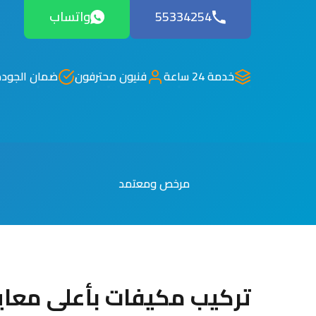
55334254
واتساب
خدمة 24 ساعة
فنيون محترفون
ضمان الجودة
مرخص ومعتمد
تركيب مكيفات بأعلى معايي