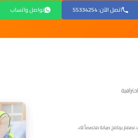
اتصل الآن: 55334254
تواصل واتساب