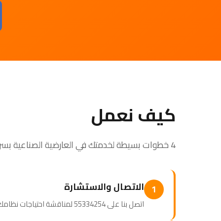
كيف نعمل
4 خطوات بسيطة لخدمتك في العارضية الصناعية بسرعة واحترافية
الاتصال والاستشارة
1
اتصل بنا على 55334254 لمناقشة احتياجات نظامك. نصمم برنامج صيانة مخصصاً لك.