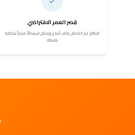
قِصر العمر الافتراضي
النظام غير المُصان يتلف أسرع ويحتاج استبدالاً مبكراً بتكلفة
باهظة.
ف