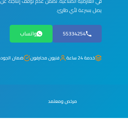
في العارضية الصناعية. نضمن عدم توقف إنتاجك عن 
يصل بسرعة لأي طارئ.
55334254
واتساب
خدمة 24 ساعة
فنيون محترفون
ضمان الجودة
مرخص ومعتمد