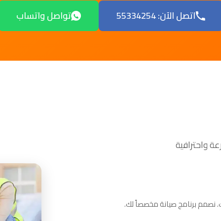
اتصل الآن: 55334254
تواصل واتساب