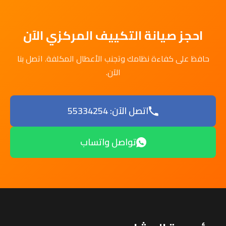
احجز صيانة التكييف المركزي الآن
حافظ على كفاءة نظامك وتجنب الأعطال المكلفة. اتصل بنا
الآن.
اتصل الآن: 55334254
تواصل واتساب