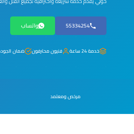
حولي يقدم خدمة سريعة واحترافية لجميع الفلل والع
55334254
واتساب
خدمة 24 ساعة
فنيون محترفون
ضمان الجودة
مرخص ومعتمد