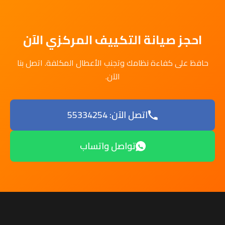
احجز صيانة التكييف المركزي الآن
حافظ على كفاءة نظامك وتجنب الأعطال المكلفة. اتصل بنا
الآن.
اتصل الآن: 55334254
تواصل واتساب