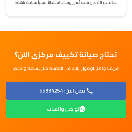
النظام غير المُصان يتلف أسرع ويحتاج استبدالاً مبكراً بتكلفة باهظة.
تحتاج صيانة تكييف مركزي الآن؟
فريقنا جاهز للوصول إليك في العقيلة خلال ساعة واحدة.
اتصل الآن: 55334254
تواصل واتساب