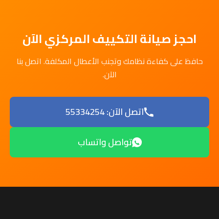
احجز صيانة التكييف المركزي الآن
حافظ على كفاءة نظامك وتجنب الأعطال المكلفة. اتصل بنا
الآن.
اتصل الآن: 55334254
تواصل واتساب