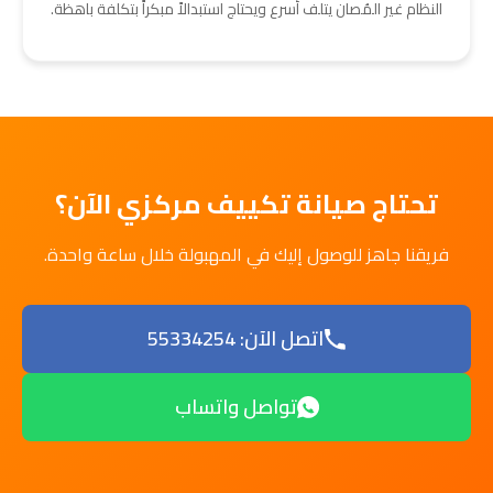
النظام غير المُصان يتلف أسرع ويحتاج استبدالاً مبكراً بتكلفة باهظة.
تحتاج صيانة تكييف مركزي الآن؟
فريقنا جاهز للوصول إليك في المهبولة خلال ساعة واحدة.
اتصل الآن: 55334254
تواصل واتساب