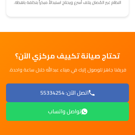
النظام غير المُصان يتلف أسرع ويحتاج استبدالاً مبكراً بتكلفة باهظة.
تحتاج صيانة تكييف مركزي الآن؟
فريقنا جاهز للوصول إليك في ميناء عبدالله خلال ساعة واحدة.
اتصل الآن: 55334254
تواصل واتساب