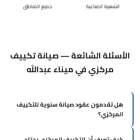
الشعيبة الصناعية
جميع المناطق
الأسئلة الشائعة — صيانة تكييف
مركزي في ميناء عبدالله
هل تقدمون عقود صيانة سنوية للتكييف
المركزي؟
نعم، نقدم عقود صيانة سنوية مخصصة تشمل عدداً
كيف تعرف أن التكييف المركزي يحتاج
محدداً من الزيارات الدورية، الأولوية في الطوارئ،