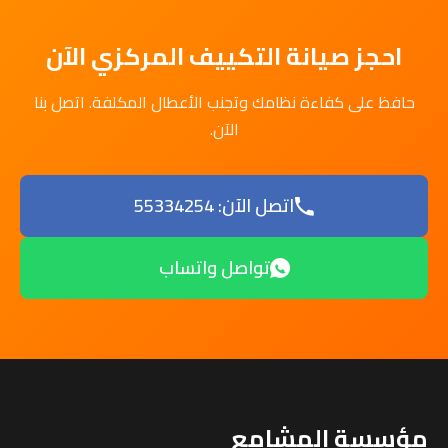
احجز صيانة التكييف المركزي الآن
حافظ على كفاءة نظامك وتجنب الأعطال المكلفة. اتصل بنا
الآن.
اتصل الآن: 55334254
تواصل واتساب
مؤسسة المشامع