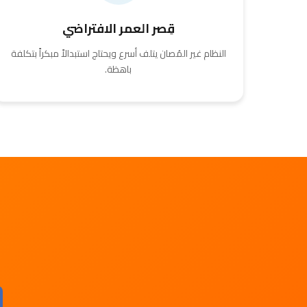
قِصر العمر الافتراضي
النظام غير المُصان يتلف أسرع ويحتاج استبدالاً مبكراً بتكلفة
باهظة.