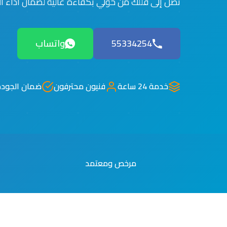
نصل إلى فللك من حولي بكفاءة عالية لضمان أداء الن
55334254
واتساب
خدمة 24 ساعة
فنيون محترفون
ضمان الجودة
مرخص ومعتمد