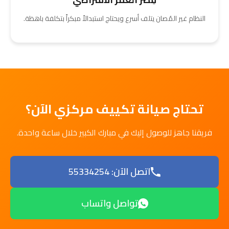
النظام غير المُصان يتلف أسرع ويحتاج استبدالاً مبكراً بتكلفة باهظة.
تحتاج صيانة تكييف مركزي الآن؟
فريقنا جاهز للوصول إليك في مبارك الكبير خلال ساعة واحدة.
اتصل الآن: 55334254
تواصل واتساب