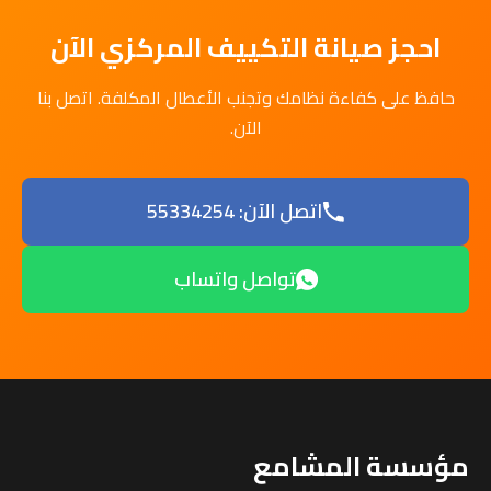
احجز صيانة التكييف المركزي الآن
حافظ على كفاءة نظامك وتجنب الأعطال المكلفة. اتصل بنا
الآن.
اتصل الآن: 55334254
تواصل واتساب
مؤسسة المشامع