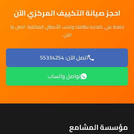
احجز صيانة التكييف المركزي الآن
حافظ على كفاءة نظامك وتجنب الأعطال المكلفة. اتصل بنا
الآن.
اتصل الآن: 55334254
تواصل واتساب
مؤسسة المشامع