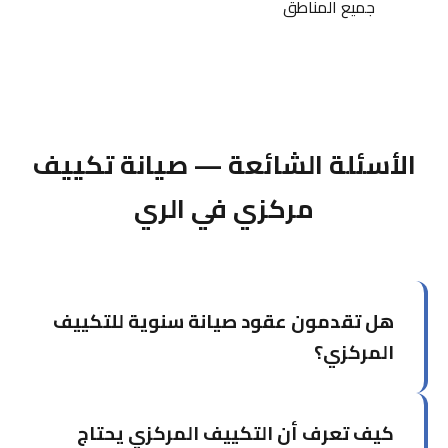
جميع المناطق
الأسئلة الشائعة — صيانة تكييف
مركزي في الري
هل تقدمون عقود صيانة سنوية للتكييف
المركزي؟
نعم، نقدم عقود صيانة سنوية مخصصة تشمل عدداً
كيف تعرف أن التكييف المركزي يحتاج
محدداً من الزيارات الدورية، الأولوية في الطوارئ،