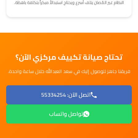
النظام غير المُصان يتلف أسرع ويحتاج استبدالاً مبكراً بتكلفة باهظة.
تحتاج صيانة تكييف مركزي الآن؟
فريقنا جاهز للوصول إليك في سعد العبدالله خلال ساعة واحدة.
اتصل الآن: 55334254
تواصل واتساب