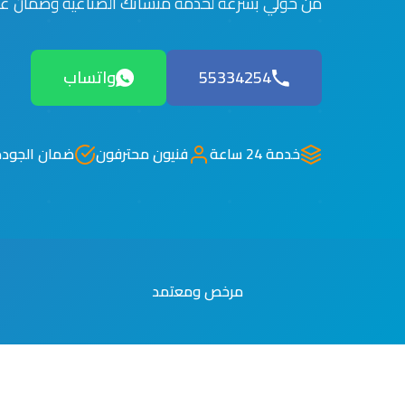
من حولي بسرعة لخدمة منشآتك الصناعية وضمان عد
55334254
واتساب
خدمة 24 ساعة
فنيون محترفون
ضمان الجودة
مرخص ومعتمد