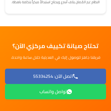
النظام غير المُصان يتلف أسرع ويحتاج استبدالاً مبكراً بتكلفة باهظة.
تحتاج صيانة تكييف مركزي الآن؟
فريقنا جاهز للوصول إليك في العديلية خلال ساعة واحدة.
اتصل الآن: 55334254
تواصل واتساب