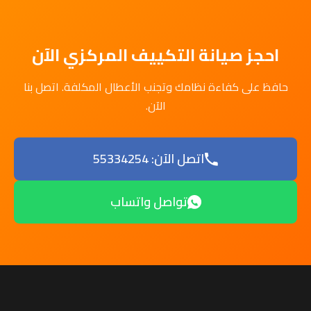
احجز صيانة التكييف المركزي الآن
حافظ على كفاءة نظامك وتجنب الأعطال المكلفة. اتصل بنا
الآن.
اتصل الآن: 55334254
تواصل واتساب