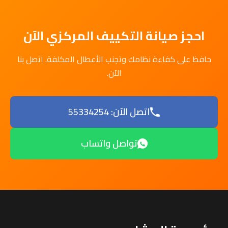
احجز صيانة التكييف المركزي الآن
حافظ على كفاءة نظامك وتجنب الأعطال المكلفة. اتصل بنا
الآن.
اتصل الآن: 55334254
تواصل واتساب