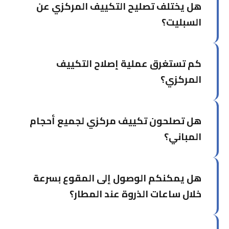
هل يختلف تصليح التكييف المركزي عن
السبليت؟
نعم، التكييف المركزي يتطلب فنيين متخصصين لأن
كم تستغرق عملية إصلاح التكييف
النظام أكثر تعقيداً ويشمل وحدات معالجة هواء،
قنوات، وأجهزة تحكم مركزية. فريقنا مدرب خصيصاً
المركزي؟
للتعامل مع هذه الأنظمة.
يعتمد ذلك على حجم النظام وطبيعة العطل. الأعطال
هل تصلحون تكييف مركزي لجميع أحجام
البسيطة كأجهزة التحكم قد تُصلح في ساعات، بينما
الأعطال الكبيرة كالكمبروسر أو الكويلات قد تحتاج
المباني؟
يوماً أو أكثر.
نعم، نخدم جميع أحجام المباني من الشقق السكنية
هل يمكنكم الوصول إلى المقوع بسرعة
إلى المجمعات التجارية والصناعية الكبيرة. لدينا
الأدوات والكوادر الكافية لأي مشروع.
خلال ساعات الذروة عند المطار؟
نعم، لدينا معرفة بطرق المقوع والمطار. نتوجه من