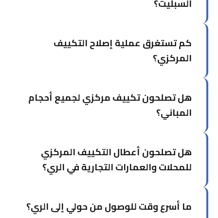
السبليت؟
نعم، التكييف المركزي يتطلب فنيين متخصصين لأن
كم تستغرق عملية إصلاح التكييف
النظام أكثر تعقيداً ويشمل وحدات معالجة هواء،
قنوات، وأجهزة تحكم مركزية. فريقنا مدرب خصيصاً
المركزي؟
للتعامل مع هذه الأنظمة.
يعتمد ذلك على حجم النظام وطبيعة العطل. الأعطال
هل تصلحون تكييف مركزي لجميع أحجام
البسيطة كأجهزة التحكم قد تُصلح في ساعات، بينما
الأعطال الكبيرة كالكمبروسر أو الكويلات قد تحتاج
المباني؟
يوماً أو أكثر.
نعم، نخدم جميع أحجام المباني من الشقق السكنية
هل تصلحون أعطال التكييف المركزي
إلى المجمعات التجارية والصناعية الكبيرة. لدينا
الأدوات والكوادر الكافية لأي مشروع.
للمحلات والعمارات التجارية في الري؟
نعم، متخصصون في إصلاح أنظمة التكييف المركزي
ما أسرع وقت للوصول من حولي إلى الري؟
للمحلات والعمارات التجارية. نتفهم أن تعطل النظام