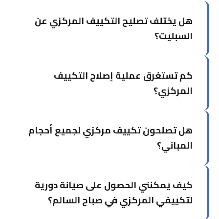
هل يختلف تصليح التكييف المركزي عن
السبليت؟
نعم، التكييف المركزي يتطلب فنيين متخصصين لأن
كم تستغرق عملية إصلاح التكييف
النظام أكثر تعقيداً ويشمل وحدات معالجة هواء،
قنوات، وأجهزة تحكم مركزية. فريقنا مدرب خصيصاً
المركزي؟
للتعامل مع هذه الأنظمة.
يعتمد ذلك على حجم النظام وطبيعة العطل. الأعطال
هل تصلحون تكييف مركزي لجميع أحجام
البسيطة كأجهزة التحكم قد تُصلح في ساعات، بينما
الأعطال الكبيرة كالكمبروسر أو الكويلات قد تحتاج
المباني؟
يوماً أو أكثر.
نعم، نخدم جميع أحجام المباني من الشقق السكنية
كيف يمكنني الحصول على صيانة دورية
إلى المجمعات التجارية والصناعية الكبيرة. لدينا
الأدوات والكوادر الكافية لأي مشروع.
لتكييفي المركزي في صباح السالم؟