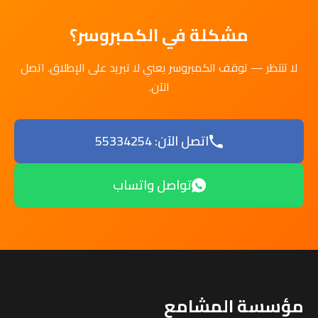
مشكلة في الكمبروسر؟
لا تنتظر — توقف الكمبروسر يعني لا تبريد على الإطلاق. اتصل
الآن.
اتصل الآن: 55334254
تواصل واتساب
مؤسسة المشامع