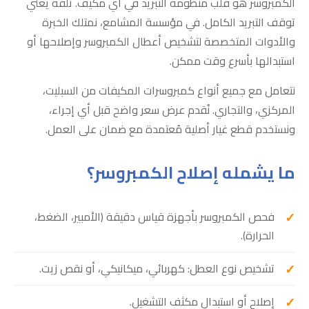
الكمبروسر هو قلب منظومة التبريد في أي مكيف. تلفه يعني
توقف التبريد الكامل. في مؤسسة المشامع، نمتلك الخبرة
والأدوات المتخصصة لتشخيص أعطال الكمبروسر وإصلاحها أو
استبدالها بأسرع وقت ممكن.
نتعامل مع جميع أنواع كمبروسرات المكيفات من السبليت،
المركزي، والتجاري. نُقدم عرض سعر واضح قبل أي إجراء،
ونستخدم قطع غيار أصلية مُعتمدة مع ضمان على العمل.
ما يشمله إصلاح الكمبروسر؟
فحص الكمبروسر بأجهزة قياس دقيقة (الأمبير، الضغط،
الحرارة).
تشخيص نوع العطل: كهربائي، ميكانيكي، أو نقص زيت.
إصلاح أو استبدال مكثف التشغيل.