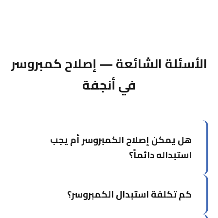
الأسئلة الشائعة — إصلاح كمبروسر
في أنجفة
هل يمكن إصلاح الكمبروسر أم يجب
استبداله دائماً؟
يعتمد على نوع العطل. أعطال كهربائية كالمكثف أو
كم تكلفة استبدال الكمبروسر؟
دارة الحماية يمكن إصلاحها. لكن إذا كان الكمبروسر
محترقاً أو تالفاً ميكانيكياً، الاستبدال بكمبروسر أصلي