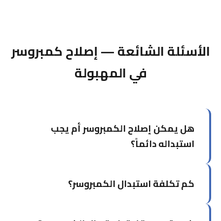
الأسئلة الشائعة — إصلاح كمبروسر
في المهبولة
هل يمكن إصلاح الكمبروسر أم يجب
استبداله دائماً؟
يعتمد على نوع العطل. أعطال كهربائية كالمكثف أو
كم تكلفة استبدال الكمبروسر؟
دارة الحماية يمكن إصلاحها. لكن إذا كان الكمبروسر
محترقاً أو تالفاً ميكانيكياً، الاستبدال بكمبروسر أصلي
جديد هو الخيار الأمثل.
تتفاوت التكلفة حسب نوع وسعة الكمبروسر والماركة.