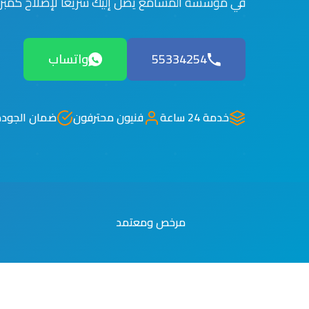
في مؤسسة المشامع يصل إليك سريعاً لإصلاح كمبرو
55334254
واتساب
خدمة 24 ساعة
فنيون محترفون
ضمان الجودة
مرخص ومعتمد