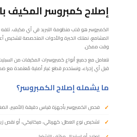
إصلاح كمبروسر المكيف باح
الكمبروسر هو قلب منظومة التبريد في أي مكيف. تلفه 
المشامع، نمتلك الخبرة والأدوات المتخصصة لتشخيص أعطا
وقت ممكن.
نتعامل مع جميع أنواع كمبروسرات المكيفات من السبليت
قبل أي إجراء، ونستخدم قطع غيار أصلية مُعتمدة مع ضم
ما يشمله إصلاح الكمبروسر؟
فحص الكمبروسر بأجهزة قياس دقيقة (الأمبير، الضغط،
تشخيص نوع العطل: كهربائي، ميكانيكي، أو نقص زي
إصلاح أو استبدال مكثف التشغيل.