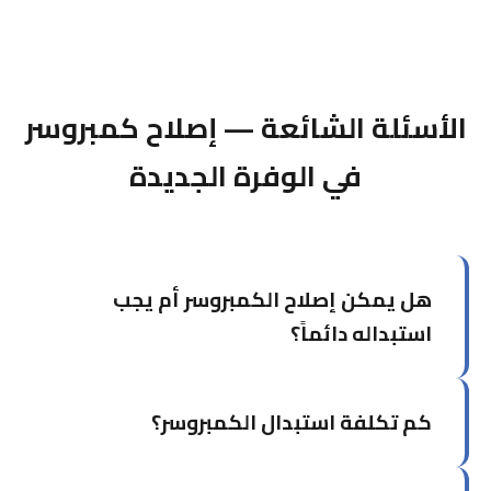
الأسئلة الشائعة — إصلاح كمبروسر
في الوفرة الجديدة
هل يمكن إصلاح الكمبروسر أم يجب
استبداله دائماً؟
يعتمد على نوع العطل. أعطال كهربائية كالمكثف أو
كم تكلفة استبدال الكمبروسر؟
دارة الحماية يمكن إصلاحها. لكن إذا كان الكمبروسر
محترقاً أو تالفاً ميكانيكياً، الاستبدال بكمبروسر أصلي
جديد هو الخيار الأمثل.
تتفاوت التكلفة حسب نوع وسعة الكمبروسر والماركة.