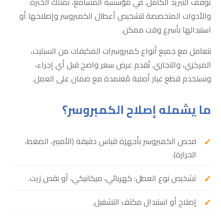
توقف التبريد الكامل. في مؤسسة المشامع، نمتلك الخبرة
والأدوات المتخصصة لتشخيص أعطال الكمبروسر وإصلاحها أو
استبدالها بأسرع وقت ممكن.
نتعامل مع جميع أنواع كمبروسرات المكيفات من السبليت،
المركزي، والتجاري. نُقدم عرض سعر واضح قبل أي إجراء،
ونستخدم قطع غيار أصلية مُعتمدة مع ضمان على العمل.
ما يشمله إصلاح الكمبروسر؟
فحص الكمبروسر بأجهزة قياس دقيقة (الأمبير، الضغط،
الحرارة).
تشخيص نوع العطل: كهربائي، ميكانيكي، أو نقص زيت.
إصلاح أو استبدال مكثف التشغيل.