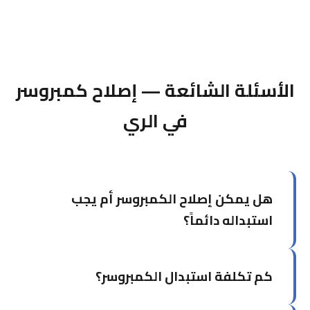
الأسئلة الشائعة — إصلاح كمبروسر
في الري
هل يمكن إصلاح الكمبروسر أم يجب
استبداله دائماً؟
يعتمد على نوع العطل. أعطال كهربائية كالمكثف أو
كم تكلفة استبدال الكمبروسر؟
دارة الحماية يمكن إصلاحها. لكن إذا كان الكمبروسر
محترقاً أو تالفاً ميكانيكياً، الاستبدال بكمبروسر أصلي