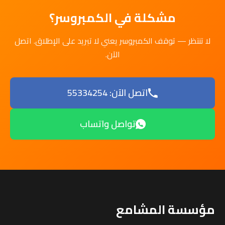
مشكلة في الكمبروسر؟
لا تنتظر — توقف الكمبروسر يعني لا تبريد على الإطلاق. اتصل
الآن.
اتصل الآن: 55334254
تواصل واتساب
مؤسسة المشامع