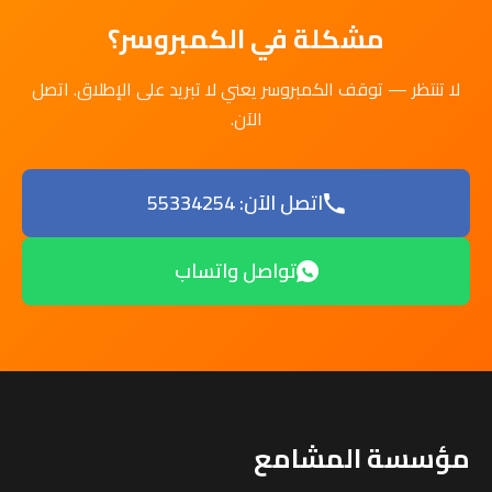
مشكلة في الكمبروسر؟
لا تنتظر — توقف الكمبروسر يعني لا تبريد على الإطلاق. اتصل
الآن.
اتصل الآن: 55334254
تواصل واتساب
مؤسسة المشامع