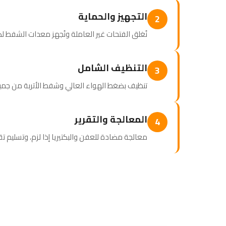
التجهيز والحماية
2
نُغلق الفتحات غير العاملة ونُجهز معدات الشفط ل
التنظيف الشامل
3
تنظيف بضغط الهواء العالي وشفط الأتربة من ج
المعالجة والتقرير
4
معالجة مضادة للعفن والبكتيريا إذا لزم، وتسليم ت