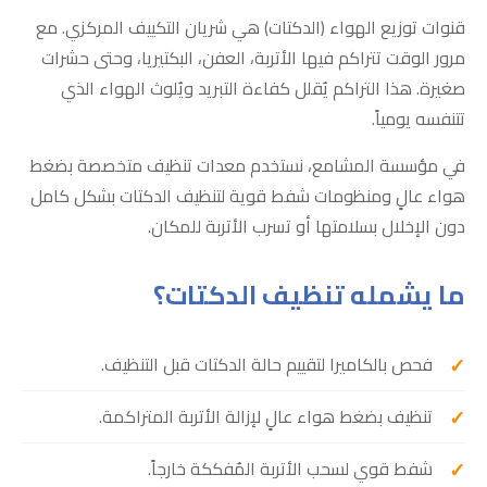
قنوات توزيع الهواء (الدكتات) هي شريان التكييف المركزي. مع
مرور الوقت تتراكم فيها الأتربة، العفن، البكتيريا، وحتى حشرات
صغيرة. هذا التراكم يُقلل كفاءة التبريد ويُلوث الهواء الذي
تتنفسه يومياً.
في مؤسسة المشامع، نستخدم معدات تنظيف متخصصة بضغط
هواء عالٍ ومنظومات شفط قوية لتنظيف الدكتات بشكل كامل
دون الإخلال بسلامتها أو تسرب الأتربة للمكان.
ما يشمله تنظيف الدكتات؟
فحص بالكاميرا لتقييم حالة الدكتات قبل التنظيف.
تنظيف بضغط هواء عالٍ لإزالة الأتربة المتراكمة.
شفط قوي لسحب الأتربة المُفككة خارجاً.