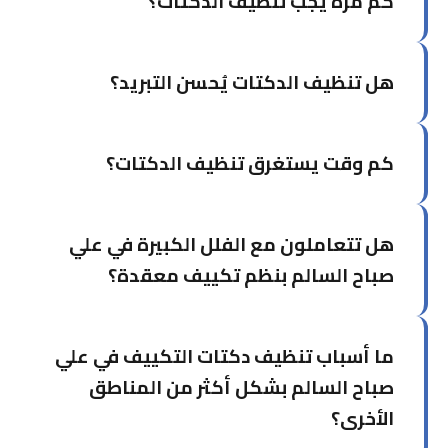
كم مرة يجب تنظيف الدكتات؟
يُوصى بتنظيف الدكتات كل سنتين إلى ثلاث سنوات
هل تنظيف الدكتات يُحسن التبريد؟
للاستخدام السكني العادي. للمباني التجارية أو التي
بها حيوانات أليفة، سنوياً أو كل سنة ونصف.
نعم، إزالة الأتربة المتراكمة تُحسن تدفق الهواء
كم وقت يستغرق تنظيف الدكتات؟
وكفاءة التبريد بشكل ملحوظ وقد تُخفض فاتورة
الكهرباء.
يعتمد على حجم النظام. الشقة المتوسطة تستغرق 3-
هل تتعاملون مع الفلل الكبيرة في علي
4 ساعات، بينما المباني الكبيرة تحتاج يوماً كاملاً أو
أكثر.
صباح السالم بنظم تكييف معقدة؟
نعم، لدينا خبرة في التعامل مع الفلل والمنازل الكبيرة
ما أسباب تنظيف دكتات التكييف في علي
بأنظمة تكييف معقدة ومتعددة.
صباح السالم بشكل أكثر من المناطق
الأخرى؟