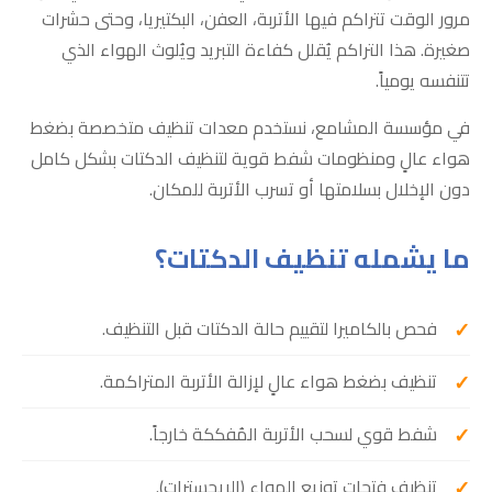
مرور الوقت تتراكم فيها الأتربة، العفن، البكتيريا، وحتى حشرات
صغيرة. هذا التراكم يُقلل كفاءة التبريد ويُلوث الهواء الذي
تتنفسه يومياً.
في مؤسسة المشامع، نستخدم معدات تنظيف متخصصة بضغط
هواء عالٍ ومنظومات شفط قوية لتنظيف الدكتات بشكل كامل
دون الإخلال بسلامتها أو تسرب الأتربة للمكان.
ما يشمله تنظيف الدكتات؟
فحص بالكاميرا لتقييم حالة الدكتات قبل التنظيف.
تنظيف بضغط هواء عالٍ لإزالة الأتربة المتراكمة.
شفط قوي لسحب الأتربة المُفككة خارجاً.
تنظيف فتحات توزيع الهواء (الريجسترات).