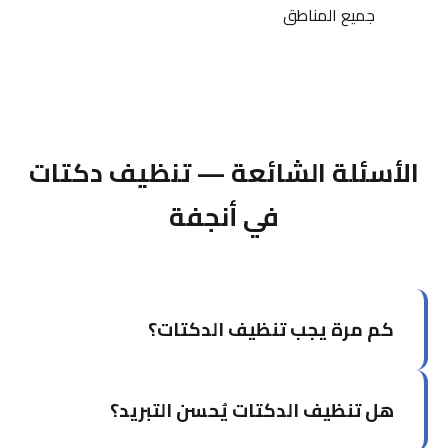
جميع المناطق
الأسئلة الشائعة — تنظيف دكتات
في أنجفة
كم مرة يجب تنظيف الدكتات؟
يُوصى بتنظيف الدكتات كل سنتين إلى ثلاث سنوات
هل تنظيف الدكتات يُحسن التبريد؟
للاستخدام السكني العادي. للمباني التجارية أو التي
بها حيوانات أليفة، سنوياً أو كل سنة ونصف.