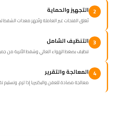
التجهيز والحماية
2
نُغلق الفتحات غير العاملة ونُجهز معدات الشفط ل
التنظيف الشامل
3
تنظيف بضغط الهواء العالي وشفط الأتربة من ج
المعالجة والتقرير
4
معالجة مضادة للعفن والبكتيريا إذا لزم، وتسليم ت