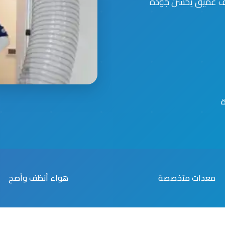
يف عميق يحسن جودة
معدات متخصصة
هواء أنظف وأصح