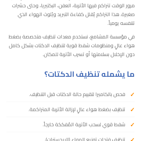
مرور الوقت تتراكم فيها الأتربة، العفن، البكتيريا، وحتى حشرات
صغيرة. هذا التراكم يُقلل كفاءة التبريد ويُلوث الهواء الذي
تتنفسه يومياً.
في مؤسسة المشامع، نستخدم معدات تنظيف متخصصة بضغط
هواء عالٍ ومنظومات شفط قوية لتنظيف الدكتات بشكل كامل
دون الإخلال بسلامتها أو تسرب الأتربة للمكان.
ما يشمله تنظيف الدكتات؟
فحص بالكاميرا لتقييم حالة الدكتات قبل التنظيف.
تنظيف بضغط هواء عالٍ لإزالة الأتربة المتراكمة.
شفط قوي لسحب الأتربة المُفككة خارجاً.
تنظيف فتحات توزيع الهواء (الريجسترات).