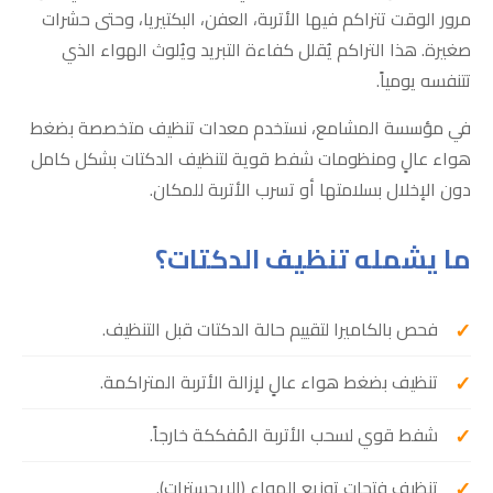
مرور الوقت تتراكم فيها الأتربة، العفن، البكتيريا، وحتى حشرات
صغيرة. هذا التراكم يُقلل كفاءة التبريد ويُلوث الهواء الذي
تتنفسه يومياً.
في مؤسسة المشامع، نستخدم معدات تنظيف متخصصة بضغط
هواء عالٍ ومنظومات شفط قوية لتنظيف الدكتات بشكل كامل
دون الإخلال بسلامتها أو تسرب الأتربة للمكان.
ما يشمله تنظيف الدكتات؟
فحص بالكاميرا لتقييم حالة الدكتات قبل التنظيف.
تنظيف بضغط هواء عالٍ لإزالة الأتربة المتراكمة.
شفط قوي لسحب الأتربة المُفككة خارجاً.
تنظيف فتحات توزيع الهواء (الريجسترات).